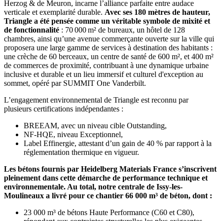
Herzog & de Meuron, incarne l’alliance parfaite entre audace
verticale et exemplarité durable.
Avec ses 180 mètres de hauteur,
Triangle a été pensée comme un véritable symbole de mixité et
de fonctionnalité
: 70 000 m² de bureaux, un hôtel de 128
chambres, ainsi qu’une avenue commerçante ouverte sur la ville qui
proposera une large gamme de services à destination des habitants :
une crèche de 60 berceaux, un centre de santé de 600 m², et 400 m²
de commerces de proximité, contribuant à une dynamique urbaine
inclusive et durable et un lieu immersif et culturel d'exception au
sommet, opéré par SUMMIT One Vanderbilt.
L’engagement environnemental de Triangle est reconnu par
plusieurs certifications indépendantes :
BREEAM, avec un niveau cible Outstanding,
NF-HQE, niveau Exceptionnel,
Label Effinergie, attestant d’un gain de 40 % par rapport à la
réglementation thermique en vigueur.
Les bétons fournis par Heidelberg Materials France s’inscrivent
pleinement dans cette démarche de performance technique et
environnementale. Au total, notre centrale de Issy-les-
Moulineaux a livré pour ce chantier 66 000 m³ de béton, dont :
23 000 m³ de bétons Haute Performance (C60 et C80),